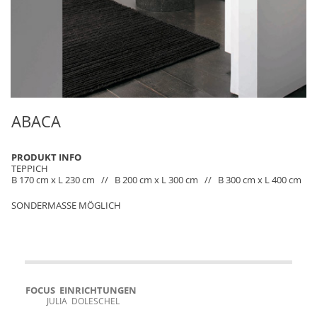
ABACA
PRODUKT INFO
TEPPICH
B 170 cm x L 230 cm // B 200 cm x L 300 cm // B 300 cm x L 400 cm
SONDERMASSE MÖGLICH
FOCUS EINRICHTUNGEN
JULIA DOLESCHEL