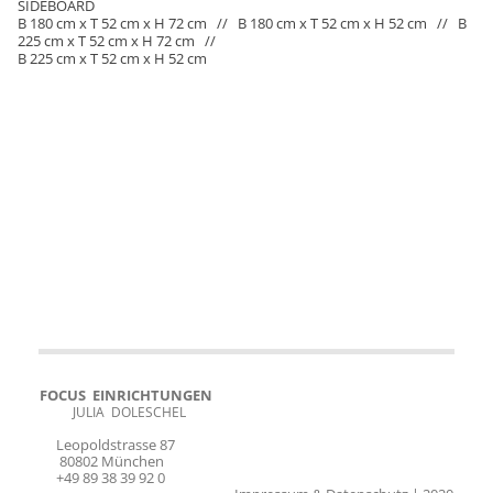
SIDEBOARD
B 180 cm x T 52 cm x H 72 cm // B 180 cm x T 52 cm x H 52 cm // B
225 cm x T 52 cm x H 72 cm //
B 225 cm x T 52 cm x H 52 cm
FOCUS EINRICHTUNGEN
JULIA DOLESCHEL
Leopoldstrasse 87
80802 München
+49 89 38 39 92 0