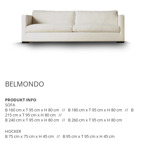
BELMONDO
PRODUKT INFO
SOFA
B 160 cm x T 95 cm x H 80 cm // B 180 cm x T 95 cm x H 80 cm // B
215 cm x T 95 cm x H 80 cm //
B 240 cm x T 95 cm x H 80 cm // B 260 cm x T 95 cm x H 80 cm
HOCKER
B 75 cm x 75 cm x H 45 cm // B 95 cm x T 95 cm x H 45 cm