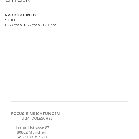
PRODUKT INFO
STUHL
B 63 cm x T 55 cm x H 81 cm
FOCUS EINRICHTUNGEN
JULIA DOLESCHEL
Leopoldstrasse 87
80802 München
+49 89 38 39 92 0